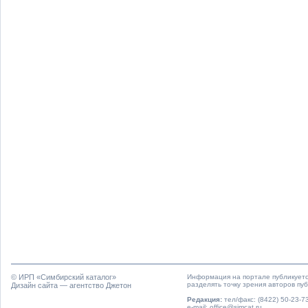
© ИРП «
Симбирский каталог
»
Информация на портале публикуетс
разделять точку зрения авторов пу
Дизайн сайта — агентство Джетон
Редакция:
тел/факс: (8422) 50-23-73
e-mail: office@simcat.ru