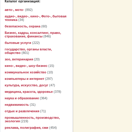
Каталог организаций:
авто-, мото-
(892)
аудио-, видео-, кино-, Фото-, бытовая
техника
(34)
безопасность, охрана
(60)
Бизнес, кадры, консалтинг, право,
страхование, финансы
(846)
бытовые услуги
(222)
государство, органы власти,
общество
(801)
зоо, ветеринария
(20)
кино-, видео-, шоу-бизнес
(15)
коммунальное хозяйство
(10)
компьютеры и интернет
(297)
культура, искусство, досуг
(47)
медицина, красота, здоровье
(378)
наука и образование
(364)
недвижимость
(31)
отдых и развлечения
(71)
промышленность, производство,
экология
(219)
реклама, полиграфия, сми
(454)