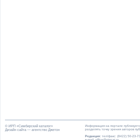
© ИРП «
Симбирский каталог
»
Информация на портале публикуетс
разделять точку зрения авторов пу
Дизайн сайта — агентство Джетон
Редакция:
тел/факс: (8422) 50-23-73
e-mail: office@simcat.ru