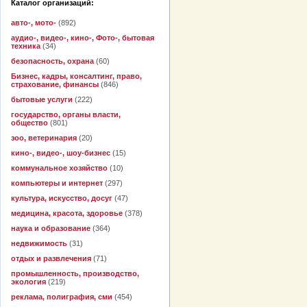
Каталог организаций:
авто-, мото-
(892)
аудио-, видео-, кино-, Фото-, бытовая
техника
(34)
безопасность, охрана
(60)
Бизнес, кадры, консалтинг, право,
страхование, финансы
(846)
бытовые услуги
(222)
государство, органы власти,
общество
(801)
зоо, ветеринария
(20)
кино-, видео-, шоу-бизнес
(15)
коммунальное хозяйство
(10)
компьютеры и интернет
(297)
культура, искусство, досуг
(47)
медицина, красота, здоровье
(378)
наука и образование
(364)
недвижимость
(31)
отдых и развлечения
(71)
промышленность, производство,
экология
(219)
реклама, полиграфия, сми
(454)