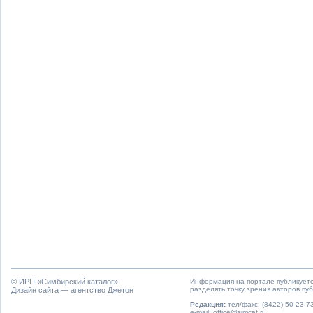
© ИРП «
Симбирский каталог
»
Информация на портале публикуетс
разделять точку зрения авторов пу
Дизайн сайта — агентство Джетон
Редакция:
тел/факс: (8422) 50-23-73
e-mail: office@simcat.ru