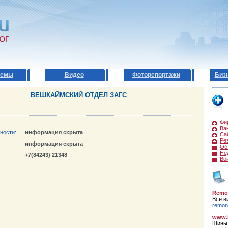
темы
Видео
Фоторепортажи
Биз
ВЕШКАЙМСКИЙ ОТДЕЛ ЗАГС
Фи
Ва
ности:
информация скрыта
Са
Ре
информация скрыта
Об
Не
+7(84243) 21348
Во
Remo
Все в
remont
www.k
Шины,