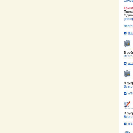
www.k
Грин
Прода
Однок
green
Всего
пїЅ
В руб
Всего
пїЅ
В руб
Всего
пїЅ
В руб
Всего
пїЅ