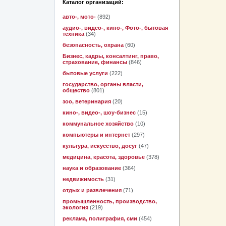
Каталог организаций:
авто-, мото-
(892)
аудио-, видео-, кино-, Фото-, бытовая
техника
(34)
безопасность, охрана
(60)
Бизнес, кадры, консалтинг, право,
страхование, финансы
(846)
бытовые услуги
(222)
государство, органы власти,
общество
(801)
зоо, ветеринария
(20)
кино-, видео-, шоу-бизнес
(15)
коммунальное хозяйство
(10)
компьютеры и интернет
(297)
культура, искусство, досуг
(47)
медицина, красота, здоровье
(378)
наука и образование
(364)
недвижимость
(31)
отдых и развлечения
(71)
промышленность, производство,
экология
(219)
реклама, полиграфия, сми
(454)