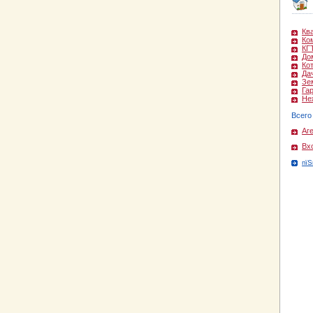
Кв
Ко
КГ
До
Ко
Да
Зе
Га
Не
Всего
Аг
Вх
пїЅ