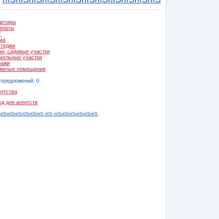
артиры
мнаты
Т
ма
ттеджи
чи, садовые участки
мельные участки
ражи
жилые помещения
 предложений: 0
ентства
од для агентств
пїЅпїЅпїЅпїЅпїЅпїЅ пїЅ пїЅпїЅпїЅпїЅпїЅпїЅ