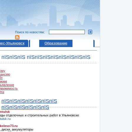
Поиск по новостям:
нес-Ульяновск
Образование
пїЅпїЅпїЅ пїЅпїЅпїЅпїЅпїЅпїЅпїЅпїЅ
рму
кансию
йт
зюме
ъявление
движимость
йти
пїЅпїЅпїЅпїЅпїЅпїЅпїЅ
пїЅпїЅпїЅпїЅпїЅпїЅ
ntulsk
иды отделочных и строительных работ в Ульяновске
ulsk.ru
oleso73.ru
 диски, аккумуляторы