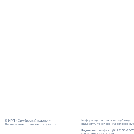
© ИРП «
Симбирский каталог
»
Информация на портале публикуетс
разделять точку зрения авторов пу
Дизайн сайта — агентство Джетон
Редакция:
тел/факс: (8422) 50-23-73
e-mail: office@simcat.ru