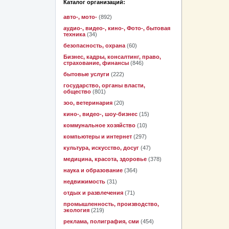
Каталог организаций:
авто-, мото-
(892)
аудио-, видео-, кино-, Фото-, бытовая
техника
(34)
безопасность, охрана
(60)
Бизнес, кадры, консалтинг, право,
страхование, финансы
(846)
бытовые услуги
(222)
государство, органы власти,
общество
(801)
зоо, ветеринария
(20)
кино-, видео-, шоу-бизнес
(15)
коммунальное хозяйство
(10)
компьютеры и интернет
(297)
культура, искусство, досуг
(47)
медицина, красота, здоровье
(378)
наука и образование
(364)
недвижимость
(31)
отдых и развлечения
(71)
промышленность, производство,
экология
(219)
реклама, полиграфия, сми
(454)