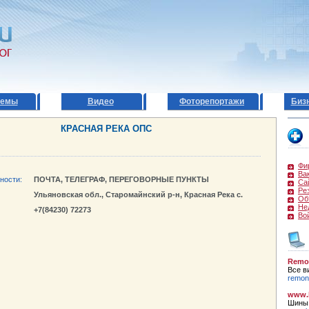
темы
Видео
Фоторепортажи
Биз
КРАСНАЯ РЕКА ОПС
Фи
Ва
ности:
ПОЧТА, ТЕЛЕГРАФ, ПЕРЕГОВОРНЫЕ ПУНКТЫ
Са
Ре
Ульяновская обл., Старомайнский р-н, Красная Река с.
Об
Не
+7(84230) 72273
Во
Remo
Все в
remont
www.k
Шины,