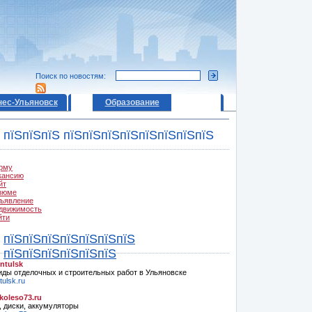
Поиск по новостям:
нес-Ульяновск
Образование
пїЅпїЅпїЅ пїЅпїЅпїЅпїЅпїЅпїЅпїЅпїЅ
рму
кансию
йт
зюме
ъявление
движимость
йти
пїЅпїЅпїЅпїЅпїЅпїЅпїЅ
пїЅпїЅпїЅпїЅпїЅпїЅ
ntulsk
иды отделочных и строительных работ в Ульяновске
ulsk.ru
oleso73.ru
 диски, аккумуляторы