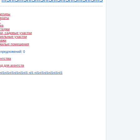
артиры
мнаты
Т
ма
ттеджи
чи, садовые участки
мельные участки
ражи
жилые помещения
 предложений: 0
ентства
од для агентств
пїЅпїЅпїЅпїЅпїЅпїЅ пїЅ пїЅпїЅпїЅпїЅпїЅпїЅ