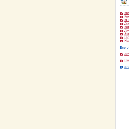
Кв
Ко
КГ
До
Ко
Да
Зе
Га
Не
Всего
Аг
Вх
пїЅ