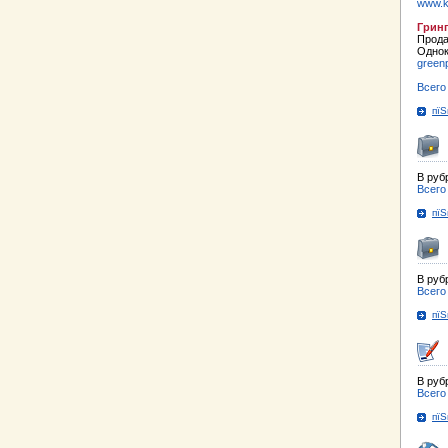
www.k
Грин
Прода
Однок
green
Всего
пїЅ
В руб
Всего
пїЅ
В руб
Всего
пїЅ
В руб
Всего
пїЅ