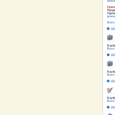
www.k
Грин
Прода
Однок
green
Всего
пїЅ
В руб
Всего
пїЅ
В руб
Всего
пїЅ
В руб
Всего
пїЅ