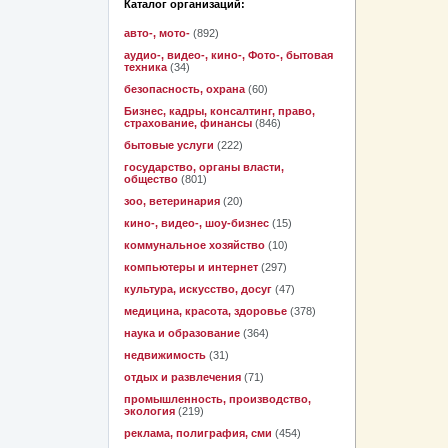
Каталог организаций:
авто-, мото-
(892)
аудио-, видео-, кино-, Фото-, бытовая
техника
(34)
безопасность, охрана
(60)
Бизнес, кадры, консалтинг, право,
страхование, финансы
(846)
бытовые услуги
(222)
государство, органы власти,
общество
(801)
зоо, ветеринария
(20)
кино-, видео-, шоу-бизнес
(15)
коммунальное хозяйство
(10)
компьютеры и интернет
(297)
культура, искусство, досуг
(47)
медицина, красота, здоровье
(378)
наука и образование
(364)
недвижимость
(31)
отдых и развлечения
(71)
промышленность, производство,
экология
(219)
реклама, полиграфия, сми
(454)