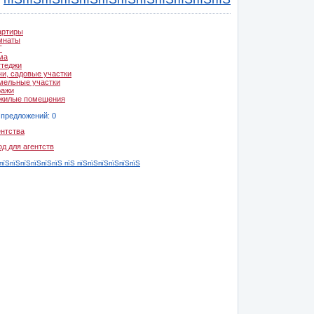
артиры
мнаты
Т
ма
ттеджи
чи, садовые участки
мельные участки
ражи
жилые помещения
 предложений: 0
ентства
од для агентств
пїЅпїЅпїЅпїЅпїЅпїЅ пїЅ пїЅпїЅпїЅпїЅпїЅпїЅ