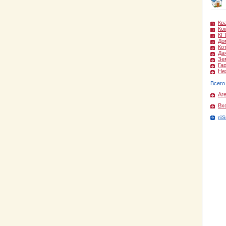
Кв
Ко
КГ
До
Ко
Да
Зе
Га
Не
Всего
Аг
Вх
пїЅ