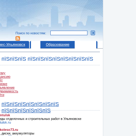
Поиск по новостям:
нес-Ульяновск
Образование
пїЅпїЅпїЅ пїЅпїЅпїЅпїЅпїЅпїЅпїЅпїЅ
рму
кансию
йт
зюме
ъявление
движимость
йти
пїЅпїЅпїЅпїЅпїЅпїЅпїЅ
пїЅпїЅпїЅпїЅпїЅпїЅ
ntulsk
иды отделочных и строительных работ в Ульяновске
ulsk.ru
oleso73.ru
 диски, аккумуляторы