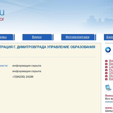
темы
Видео
Фоторепортажи
Биз
РАЦИЯ Г. ДИМИТРОВГРАДА УПРАВЛЕНИЕ ОБРАЗОВАНИЯ
Фи
Ва
ности:
информация скрыта
Са
Ре
информация скрыта
Об
Не
+7(84235) 24189
Во
Remo
Все в
remont
www.k
Шины,