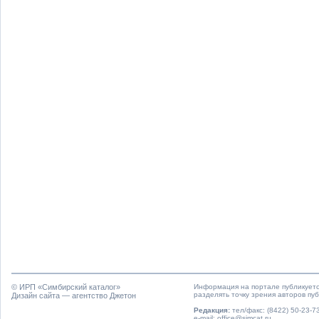
© ИРП «
Симбирский каталог
»
Информация на портале публикуетс
разделять точку зрения авторов пу
Дизайн сайта — агентство Джетон
Редакция:
тел/факс: (8422) 50-23-73
e-mail: office@simcat.ru