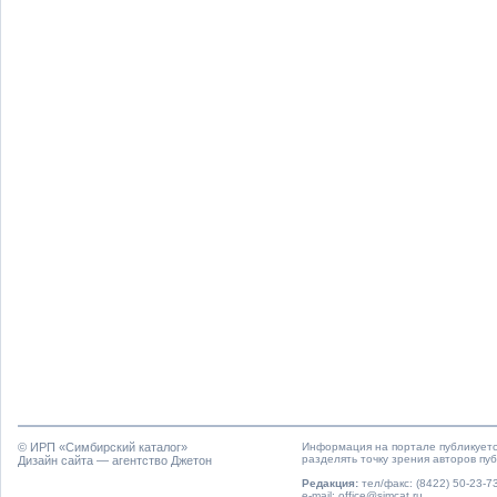
© ИРП «
Симбирский каталог
»
Информация на портале публикуетс
разделять точку зрения авторов пу
Дизайн сайта — агентство Джетон
Редакция:
тел/факс: (8422) 50-23-73
e-mail: office@simcat.ru