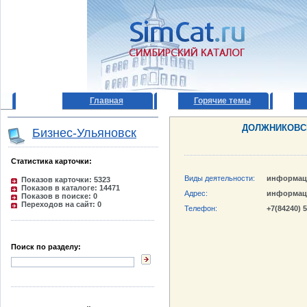
Главная
Горячие темы
ДОЛЖНИКОВС
Бизнес-Ульяновск
Статистика карточки:
Виды деятельности:
информац
Показов карточки: 5323
Показов в каталоге: 14471
Адрес:
информац
Показов в поиске: 0
Переходов на сайт: 0
Телефон:
+7(84240) 
Поиск по разделу: