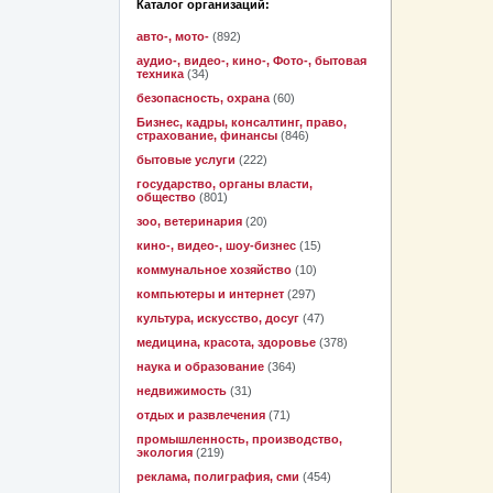
Каталог организаций:
авто-, мото-
(892)
аудио-, видео-, кино-, Фото-, бытовая
техника
(34)
безопасность, охрана
(60)
Бизнес, кадры, консалтинг, право,
страхование, финансы
(846)
бытовые услуги
(222)
государство, органы власти,
общество
(801)
зоо, ветеринария
(20)
кино-, видео-, шоу-бизнес
(15)
коммунальное хозяйство
(10)
компьютеры и интернет
(297)
культура, искусство, досуг
(47)
медицина, красота, здоровье
(378)
наука и образование
(364)
недвижимость
(31)
отдых и развлечения
(71)
промышленность, производство,
экология
(219)
реклама, полиграфия, сми
(454)