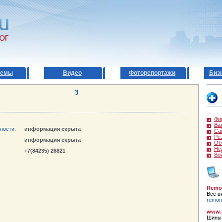
темы
Видео
Фоторепортажи
Биз
3
Фи
Ва
ности:
информация скрыта
Са
Ре
информация скрыта
Об
Не
+7(84235) 26821
Во
Remo
Все в
remont
www.k
Шины,