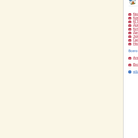
Кв
Ко
КГ
До
Ко
Да
Зе
Га
Не
Всего
Аг
Вх
пїЅ