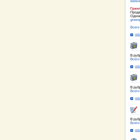
www.k
Грин
Прода
Однок
green
Всего
пїЅ
В руб
Всего
пїЅ
В руб
Всего
пїЅ
В руб
Всего
пїЅ