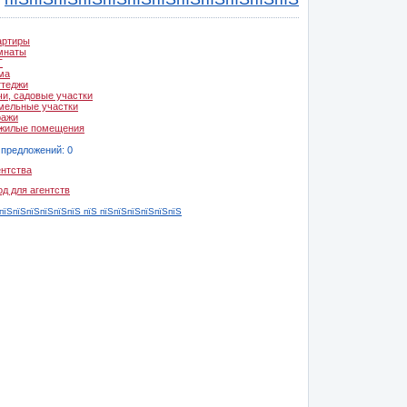
артиры
мнаты
Т
ма
ттеджи
чи, садовые участки
мельные участки
ражи
жилые помещения
 предложений: 0
ентства
од для агентств
пїЅпїЅпїЅпїЅпїЅпїЅ пїЅ пїЅпїЅпїЅпїЅпїЅпїЅ