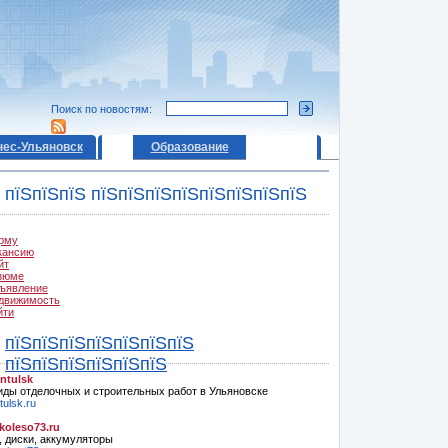
Поиск по новостям:
нес-Ульяновск
Образование
пїЅпїЅпїЅ пїЅпїЅпїЅпїЅпїЅпїЅпїЅпїЅ
рму
кансию
йт
зюме
ъявление
движимость
йти
пїЅпїЅпїЅпїЅпїЅпїЅпїЅ
пїЅпїЅпїЅпїЅпїЅпїЅ
ntulsk
иды отделочных и строительных работ в Ульяновске
ulsk.ru
oleso73.ru
 диски, аккумуляторы