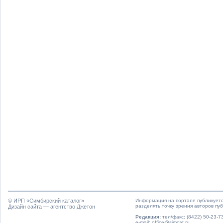
© ИРП «
Симбирский каталог
»
Информация на портале публикуетс
разделять точку зрения авторов пу
Дизайн сайта — агентство Джетон
Редакция:
тел/факс: (8422) 50-23-73
e-mail: office@simcat.ru