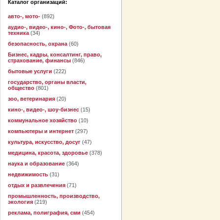
Каталог организаций:
авто-, мото-
(892)
аудио-, видео-, кино-, Фото-, бытовая
техника
(34)
безопасность, охрана
(60)
Бизнес, кадры, консалтинг, право,
страхование, финансы
(846)
бытовые услуги
(222)
государство, органы власти,
общество
(801)
зоо, ветеринария
(20)
кино-, видео-, шоу-бизнес
(15)
коммунальное хозяйство
(10)
компьютеры и интернет
(297)
культура, искусство, досуг
(47)
медицина, красота, здоровье
(378)
наука и образование
(364)
недвижимость
(31)
отдых и развлечения
(71)
промышленность, производство,
экология
(219)
реклама, полиграфия, сми
(454)