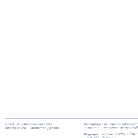
© ИРП «
Симбирский каталог
»
Информация на портале публикуетс
разделять точку зрения авторов пу
Дизайн сайта — агентство Джетон
Редакция:
тел/факс: (8422) 50-23-73
e-mail: office@simcat.ru