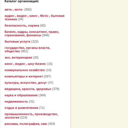
Каталог организаций:
авто-, мото-
(892)
аудио-, видео-, кино-, Фото-, бытовая
техника
(34)
безопасность, охрана
(60)
Бизнес, кадры, консалтинг, право,
страхование, финансы
(846)
бытовые услуги
(222)
государство, органы власти,
общество
(801)
зоо, ветеринария
(20)
кино-, видео-, шоу-бизнес
(15)
коммунальное хозяйство
(10)
компьютеры и интернет
(297)
культура, искусство, досуг
(47)
медицина, красота, здоровье
(378)
наука и образование
(364)
недвижимость
(31)
отдых и развлечения
(71)
промышленность, производство,
экология
(219)
реклама, полиграфия, сми
(454)