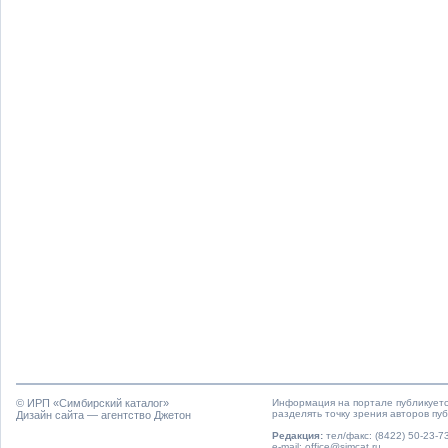
© ИРП «
Симбирский каталог
»
Информация на портале публикуетс
разделять точку зрения авторов пу
Дизайн сайта — агентство Джетон
Редакция:
тел/факс: (8422) 50-23-73
e-mail: office@simcat.ru