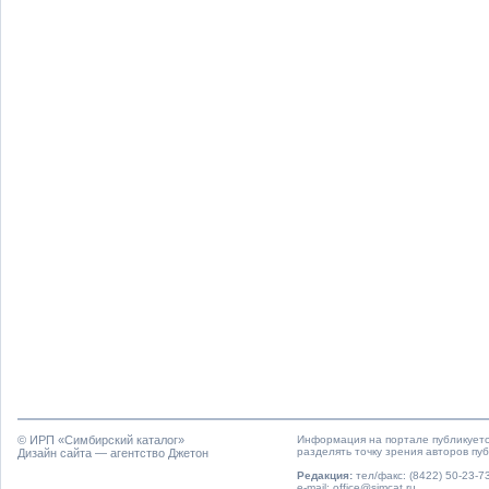
© ИРП «
Симбирский каталог
»
Информация на портале публикуетс
разделять точку зрения авторов пу
Дизайн сайта — агентство Джетон
Редакция:
тел/факс: (8422) 50-23-73
e-mail: office@simcat.ru