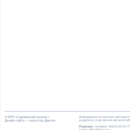
© ИРП «
Симбирский каталог
»
Информация на портале публикуетс
разделять точку зрения авторов пу
Дизайн сайта — агентство Джетон
Редакция:
тел/факс: (8422) 50-23-73
e-mail: office@simcat.ru