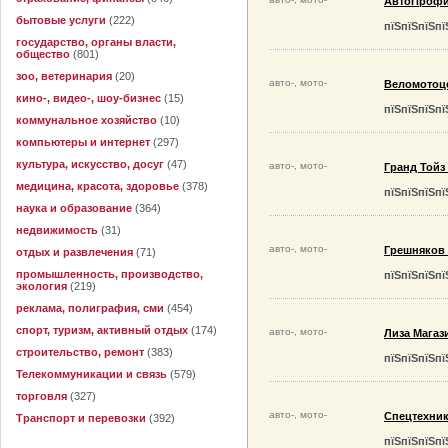
АвтоПрофи
бытовые услуги
(222)
пїЅпїЅпїЅпї
государство, органы власти,
общество
(801)
зоо, ветеринария
(20)
авто-, мото-
Веломотоц
кино-, видео-, шоу-бизнес
(15)
пїЅпїЅпїЅпї
коммунальное хозяйство
(10)
компьютеры и интернет
(297)
культура, искусство, досуг
(47)
авто-, мото-
Гранд Той
медицина, красота, здоровье
(378)
пїЅпїЅпїЅпї
наука и образование
(364)
недвижимость
(31)
авто-, мото-
Грешняков
отдых и развлечения
(71)
промышленность, производство,
пїЅпїЅпїЅпї
экология
(219)
реклама, полиграфия, сми
(454)
спорт, туризм, активный отдых
(174)
авто-, мото-
Лиза Магаз
строительство, ремонт
(383)
пїЅпїЅпїЅпї
Телекоммуникации и связь
(579)
торговля
(327)
авто-, мото-
Спецтехни
Транспорт и перевозки
(392)
пїЅпїЅпїЅпї