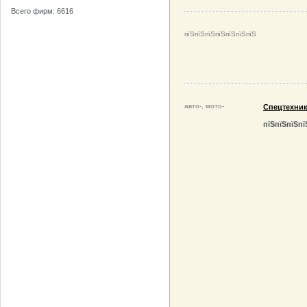
Всего фирм: 6616
пїЅпїЅпїЅпїЅпїЅпїЅпїЅ
авто-, мото-
Спецтехни
пїЅпїЅпїЅпї