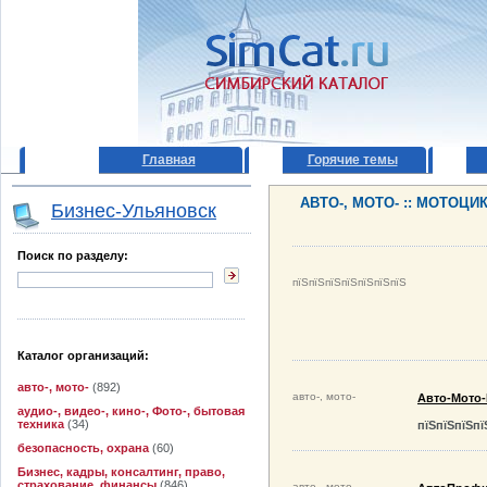
Главная
Горячие темы
АВТО-, МОТО- :: МОТОЦ
Бизнес-Ульяновск
Поиск по разделу:
пїЅпїЅпїЅпїЅпїЅпїЅпїЅ
Каталог организаций:
авто-, мото-
(892)
авто-, мото-
Авто-Мото
аудио-, видео-, кино-, Фото-, бытовая
техника
(34)
пїЅпїЅпїЅпї
безопасность, охрана
(60)
Бизнес, кадры, консалтинг, право,
страхование, финансы
(846)
авто-, мото-