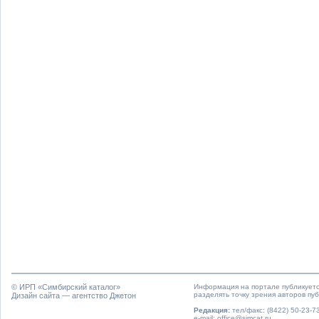
© ИРП «
Симбирский каталог
»
Информация на портале публикуетс
разделять точку зрения авторов пу
Дизайн сайта — агентство Джетон
Редакция:
тел/факс: (8422) 50-23-73
e-mail: office@simcat.ru