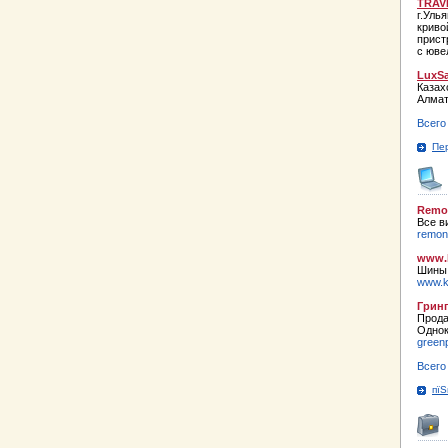
TRAV
г.Уль
криво
прист
с юве
LuxSa
Казах
Алмат
Всего
Пе
Remo
Все в
remont
www.k
Шины,
www.k
Грин
Прода
Однок
green
Всего
пїЅ