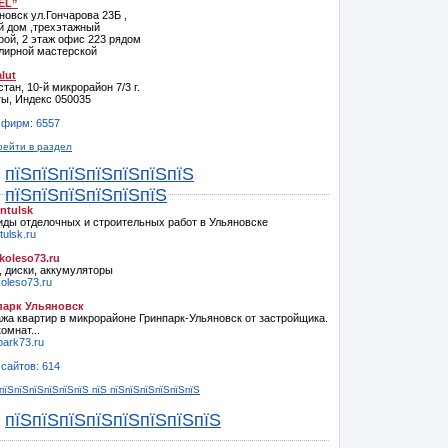
EL”
яновск ул.Гончарова 23Б ,
й дом ,трехэтажный
рой, 2 этаж офис 223 рядом
лирной мастерской
lut
стан, 10-й микрорайон 7/3 г.
ы, Индекс 050035
 фирм: 6557
рейти в раздел
пїЅпїЅпїЅпїЅпїЅпїЅпїЅ
пїЅпїЅпїЅпїЅпїЅпїЅ
ntulsk
иды отделочных и строительных работ в Ульяновске
ulsk.ru
oleso73.ru
 диски, аккумуляторы
oleso73.ru
парк Ульяновск
жа квартир в микрорайоне Гринпарк-Ульяновск от застройщика.
омнат...
park73.ru
 сайтов: 614
пїЅпїЅпїЅпїЅпїЅпїЅ пїЅ пїЅпїЅпїЅпїЅпїЅпїЅ
пїЅпїЅпїЅпїЅпїЅпїЅпїЅпїЅ