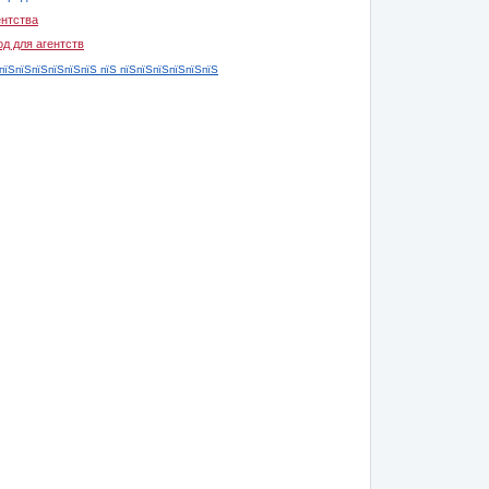
ентства
од для агентств
пїЅпїЅпїЅпїЅпїЅпїЅ пїЅ пїЅпїЅпїЅпїЅпїЅпїЅ