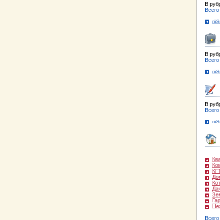
В руб
Всего
пїЅ
В руб
Всего
пїЅ
В руб
Всего
пїЅ
Кв
Ко
КГ
До
Ко
Да
Зе
Га
Не
Всего