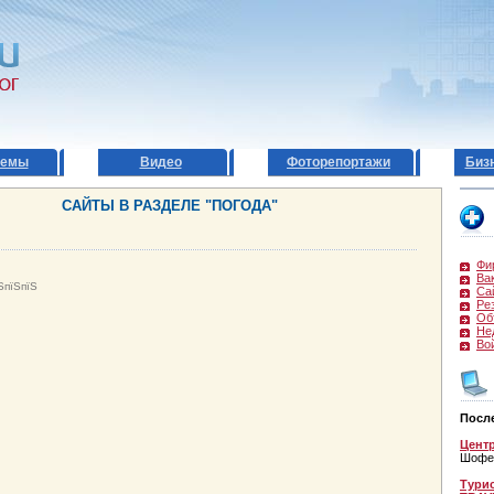
темы
Видео
Фоторепортажи
Биз
САЙТЫ В РАЗДЕЛЕ "ПОГОДА"
Фи
Ва
ЅпїЅпїЅ
Са
Ре
Об
Не
Во
Посл
Цент
Шофе
Турис