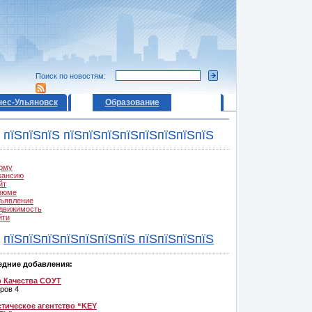
Поиск по новостям:
нес-Ульяновск
Образование
пїЅпїЅпїЅ пїЅпїЅпїЅпїЅпїЅпїЅпїЅпїЅ
рму
кансию
йт
зюме
ъявление
движимость
йти
пїЅпїЅпїЅпїЅпїЅпїЅпїЅ пїЅпїЅпїЅпїЅ
едние добавления:
р Качества СОУТ
ров 4
тическое агентство “KEY