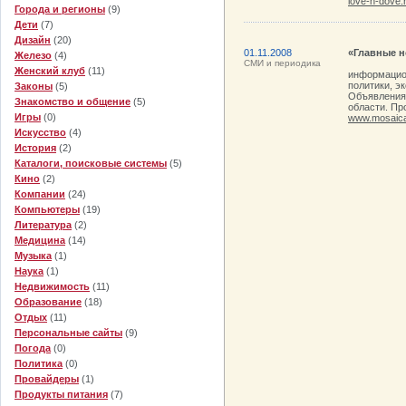
love-n-dove.
Города и регионы
(9)
Дети
(7)
Дизайн
(20)
01.11.2008
«Главные н
Железо
(4)
СМИ и периодика
Женский клуб
(11)
информацион
политики, э
Законы
(5)
Объявления 
Знакомство и общение
(5)
области. Пр
Игры
(0)
www.mosaica
Искусство
(4)
История
(2)
Каталоги, поисковые системы
(5)
Кино
(2)
Компании
(24)
Компьютеры
(19)
Литература
(2)
Медицина
(14)
Музыка
(1)
Наука
(1)
Недвижимость
(11)
Образование
(18)
Отдых
(11)
Персональные сайты
(9)
Погода
(0)
Политика
(0)
Провайдеры
(1)
Продукты питания
(7)