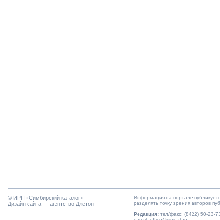
© ИРП «
Симбирский каталог
»
Информация на портале публикуетс
разделять точку зрения авторов пу
Дизайн сайта — агентство Джетон
Редакция:
тел/факс: (8422) 50-23-73
e-mail: office@simcat.ru