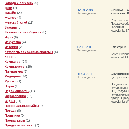
Города и регионы
(9)
Дети
(7)
12.01.2010
LinksSAT- 
Дизайн
(20)
Телевидение
и монтаж. 
Железо
(4)
Спутниковое
Женский клуб
(11)
Продажа обо
Гарантия.
Законы
(5)
www.LinksSA
Знакомство и общение
(5)
Игры
(0)
Искусство
(4)
История
(2)
02.10.2011
СпектрТВ
Телевидение
Каталоги, поисковые системы
(5)
Спутниковое
Кино
(2)
www.spektrtv
Компании
(24)
Компьютеры
(19)
Литература
(2)
11.03.2011
Спутниково
Медицина
(14)
Телевидение
цифровая а
Музыка
(1)
Продажа, мо
Наука
(1)
телевидения
Недвижимость
(11)
HD, Радуга 
телеканалов
Образование
(18)
дилер. Прод
Отдых
(11)
www.LinksSA
Персональные сайты
(9)
Погода
(0)
Политика
(0)
Провайдеры
(1)
Продукты питания
(7)