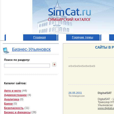
Главная
Горячие темы
САЙТЫ В 
Бизнес-Ульяновск
Поиск по разделу:
пїЅпїЅпїЅпїЅпїЅпїЅпїЅ
Каталог сайтов:
Авто и мото
(44)
26.05.2011
DigitalSAT
Администрации
(4)
Телевидение
DigitalSAT 
Аналитика
(0)
Триколор НТ
Банки
(0)
Ульяновске
Безопасность
(11)
www.digitalsa
Бизнес и финансы
(28)