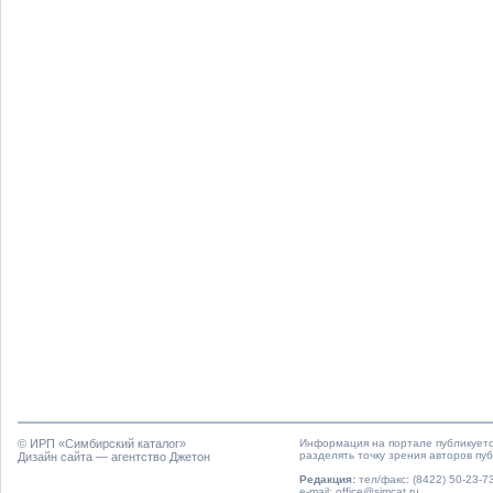
© ИРП «
Симбирский каталог
»
Информация на портале публикуетс
разделять точку зрения авторов пу
Дизайн сайта — агентство Джетон
Редакция:
тел/факс: (8422) 50-23-73
e-mail: office@simcat.ru