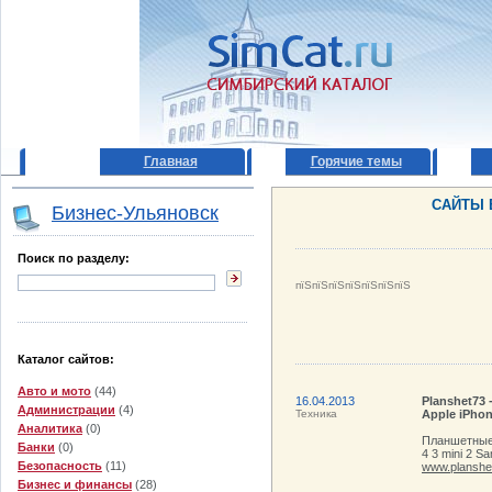
Главная
Горячие темы
САЙТЫ 
Бизнес-Ульяновск
Поиск по разделу:
пїЅпїЅпїЅпїЅпїЅпїЅпїЅ
Каталог сайтов:
Авто и мото
(44)
16.04.2013
Planshet73
Администрации
(4)
Техника
Apple iPho
Аналитика
(0)
Планшетные 
Банки
(0)
4 3 mini 2 
Безопасность
(11)
www.planshe
Бизнес и финансы
(28)