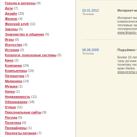
Города и регионы
(9)
Дети
(7)
02.01.2012
Интернет-м
Дизайн
(20)
Техника
Интернет-ма
Железо
(4)
климатическ
Женский клуб
(11)
тепловые за
тепловентил
Законы
(5)
www.ilmasto-
Знакомство и общение
(5)
Игры
(0)
Искусство
(4)
История
(2)
06.08.2009
Подъёмно-
Техника
Каталоги, поисковые системы
(5)
Более 10 ле
Кино
(2)
таль ручная
политику ни
Компании
(24)
кран-балка.
Компьютеры
(19)
www.proma-u
Литература
(2)
Медицина
(14)
Музыка
(1)
Наука
(1)
Недвижимость
(11)
Образование
(18)
Отдых
(11)
Персональные сайты
(9)
Погода
(0)
Политика
(0)
Провайдеры
(1)
Продукты питания
(7)