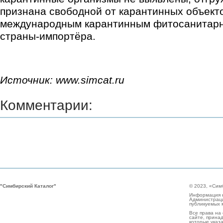
признана свободной от карантинных объекто
международным карантинным фитосанитарн
страны-импортёра.
Источник: www.simcat.ru
Комментарии:
"Симбирский Каталог"
© 2023, «Сим
Информация н
Администраци
публикуемых 
Все права на
сайте, прина
которые указа