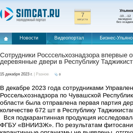
Ульянов
7
-10...-12
пасмурно
августа
без осадко
Новости
Видеопортал
Бизнес-Ульяно
Сотрудники Росссельхознадзора впервые 
деревянные двери в Республику Таджикис
15 декабря 2023 г.
| Разное
0
В декабре 2023 года сотрудниками Управле
Россельхознадзора по Чувашской Республик
области была отправлена первая партия де
количестве 672 шт в Республику Таджикиста
Вся подкарантинная продукция исследовал
ФГБУ «ВНИИЗЖ». По результатам фитосани
карантинные организмы не выявлены, отгру