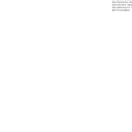
материалы им
авторское пр
письменного 
фотографии.